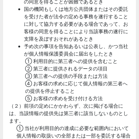
の同意を得ることが困難であるとき
国の機関もしくは地方公共団体またはその委託
を受けた者が法令の定める事務を遂行すること
に対して協力する必要がある場合であって、お
客様の同意を得ることにより当該事務の遂行に
支障を及ぼすおそれがあるとき
予め次の事項を告知あるいは公表し、かつ当社
が個人情報保護委員会に届出をしたとき
① 利用目的に第三者への提供を含むこと
② 第三者に提供されるデータの項目
③ 第三者への提供の手段または方法
④ お客様の求めに応じて個人情報の第三者へ
の提供を停止すること
⑤ お客様の求めを受け付ける方法
（２）前項の定めにかかわらず、次に掲げる場合に
は、当該情報の提供先は第三者に該当しないものとし
ます。
① 当社が利用目的の達成に必要な範囲内において
個人情報の取扱いの全部または一部を委託する場合