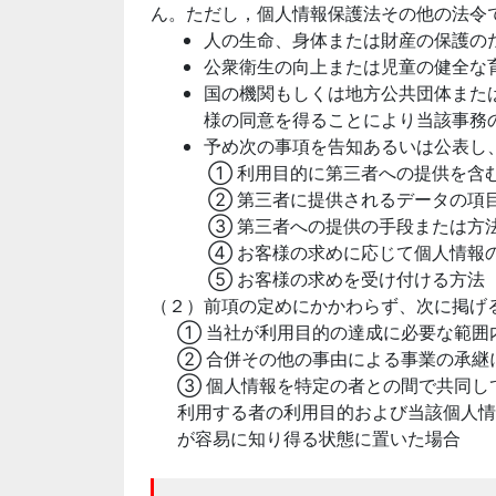
ん。ただし，個人情報保護法その他の法令
人の生命、身体または財産の保護の
公衆衛生の向上または児童の健全な
国の機関もしくは地方公共団体また
様の同意を得ることにより当該事務
予め次の事項を告知あるいは公表し
① 利用目的に第三者への提供を含
② 第三者に提供されるデータの項
③ 第三者への提供の手段または方
④ お客様の求めに応じて個人情報
⑤ お客様の求めを受け付ける方法
（２）前項の定めにかかわらず、次に掲げ
① 当社が利用目的の達成に必要な範囲
② 合併その他の事由による事業の承継
③ 個人情報を特定の者との間で共同し
利用する者の利用目的および当該個人情
が容易に知り得る状態に置いた場合