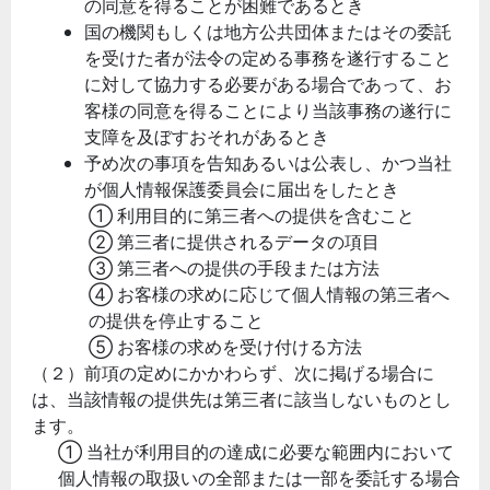
の同意を得ることが困難であるとき
国の機関もしくは地方公共団体またはその委託
を受けた者が法令の定める事務を遂行すること
に対して協力する必要がある場合であって、お
客様の同意を得ることにより当該事務の遂行に
支障を及ぼすおそれがあるとき
予め次の事項を告知あるいは公表し、かつ当社
が個人情報保護委員会に届出をしたとき
① 利用目的に第三者への提供を含むこと
② 第三者に提供されるデータの項目
③ 第三者への提供の手段または方法
④ お客様の求めに応じて個人情報の第三者へ
の提供を停止すること
⑤ お客様の求めを受け付ける方法
（２）前項の定めにかかわらず、次に掲げる場合に
は、当該情報の提供先は第三者に該当しないものとし
ます。
① 当社が利用目的の達成に必要な範囲内において
個人情報の取扱いの全部または一部を委託する場合