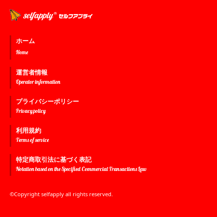
ホーム
Home
運営者情報
Operator information
プライバシーポリシー
Privacy policy
利用規約
Terms of service
特定商取引法に基づく表記
Notation based on the Specified Commercial Transactions Law
©Copyright selfapply all rights reserved.