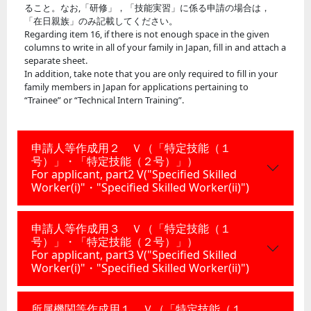
ること。なお,「研修」，「技能実習」に係る申請の場合は，
「在日親族」のみ記載してください。
Regarding item 16, if there is not enough space in the given
columns to write in all of your family in Japan, fill in and attach a
separate sheet.
In addition, take note that you are only required to fill in your
family members in Japan for applications pertaining to
“Trainee” or “Technical Intern Training”.
申請人等作成用２ Ｖ（「特定技能（１
号）」・「特定技能（２号）」）
For applicant, part2 V("Specified Skilled
Worker(i)"・"Specified Skilled Worker(ii)")
申請人等作成用３ Ｖ（「特定技能（１
号）」・「特定技能（２号）」）
For applicant, part3 V("Specified Skilled
Worker(i)"・"Specified Skilled Worker(ii)")
所属機関等作成用１ Ｖ（「特定技能（１