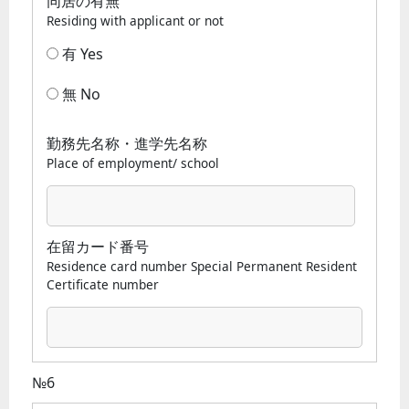
同居の有無
Residing with applicant or not
有 Yes
無 No
勤務先名称・進学先名称
Place of employment/ school
在留カード番号
Residence card number Special Permanent Resident
Certificate number
№6