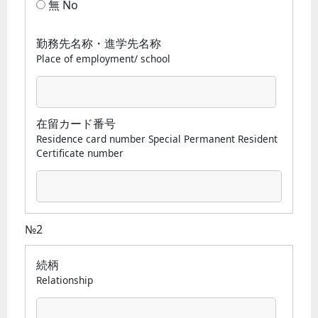
無 No
勤務先名称・進学先名称
Place of employment/ school
在留カード番号
Residence card number Special Permanent Resident
Certificate number
№2
続柄
Relationship