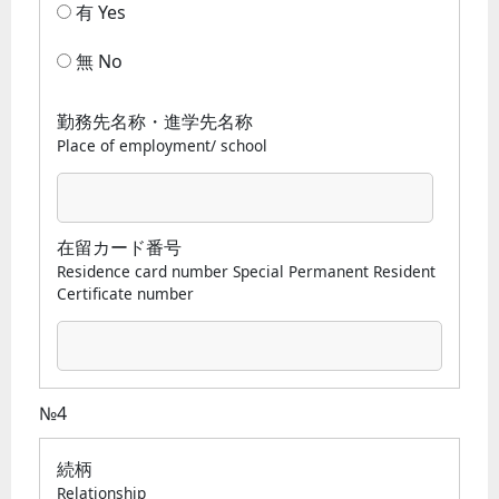
有 Yes
無 No
勤務先名称・進学先名称
Place of employment/ school
在留カード番号
Residence card number Special Permanent Resident
Certificate number
№4
続柄
Relationship