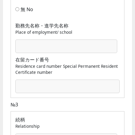
無 No
勤務先名称・進学先名称
Place of employment/ school
在留カード番号
Residence card number Special Permanent Resident
Certificate number
№3
続柄
Relationship