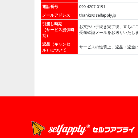
電話番号
090-4207-0191
メールアドレス
thanks＠selfapply.jp
引渡し時期
お支払い手続き完了後、直ちに
（サービス提供時
受領確認メールをお送りいたし
期）
返品（キャンセ
サービスの性質上、返品・返金
ル）について