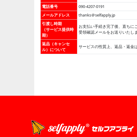
電話番号
090-4207-0191
メールアドレス
thanks＠selfapply.jp
引渡し時期
お支払い手続き完了後、直ちに
（サービス提供時
受領確認メールをお送りいたし
期）
返品（キャンセ
サービスの性質上、返品・返金
ル）について