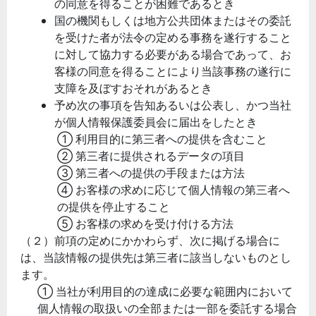
の同意を得ることが困難であるとき
国の機関もしくは地方公共団体またはその委託
を受けた者が法令の定める事務を遂行すること
に対して協力する必要がある場合であって、お
客様の同意を得ることにより当該事務の遂行に
支障を及ぼすおそれがあるとき
予め次の事項を告知あるいは公表し、かつ当社
が個人情報保護委員会に届出をしたとき
① 利用目的に第三者への提供を含むこと
② 第三者に提供されるデータの項目
③ 第三者への提供の手段または方法
④ お客様の求めに応じて個人情報の第三者へ
の提供を停止すること
⑤ お客様の求めを受け付ける方法
（２）前項の定めにかかわらず、次に掲げる場合に
は、当該情報の提供先は第三者に該当しないものとし
ます。
① 当社が利用目的の達成に必要な範囲内において
個人情報の取扱いの全部または一部を委託する場合