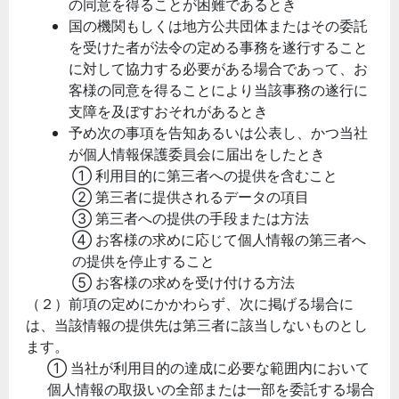
の同意を得ることが困難であるとき
国の機関もしくは地方公共団体またはその委託
を受けた者が法令の定める事務を遂行すること
に対して協力する必要がある場合であって、お
客様の同意を得ることにより当該事務の遂行に
支障を及ぼすおそれがあるとき
予め次の事項を告知あるいは公表し、かつ当社
が個人情報保護委員会に届出をしたとき
① 利用目的に第三者への提供を含むこと
② 第三者に提供されるデータの項目
③ 第三者への提供の手段または方法
④ お客様の求めに応じて個人情報の第三者へ
の提供を停止すること
⑤ お客様の求めを受け付ける方法
（２）前項の定めにかかわらず、次に掲げる場合に
は、当該情報の提供先は第三者に該当しないものとし
ます。
① 当社が利用目的の達成に必要な範囲内において
個人情報の取扱いの全部または一部を委託する場合