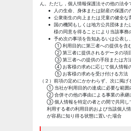
ん。ただし，個人情報保護法その他の法令
人の生命、身体または財産の保護の
公衆衛生の向上または児童の健全な
国の機関もしくは地方公共団体また
様の同意を得ることにより当該事務
予め次の事項を告知あるいは公表し
① 利用目的に第三者への提供を含
② 第三者に提供されるデータの項
③ 第三者への提供の手段または方
④ お客様の求めに応じて個人情報
⑤ お客様の求めを受け付ける方法
（２）前項の定めにかかわらず、次に掲げ
① 当社が利用目的の達成に必要な範囲
② 合併その他の事由による事業の承継
③ 個人情報を特定の者との間で共同し
利用する者の利用目的および当該個人情
が容易に知り得る状態に置いた場合