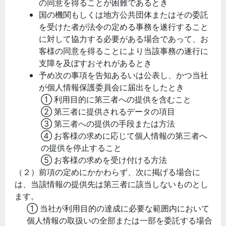
の同意を得ることが困難であるとき
国の機関もしくは地方公共団体またはその委託
を受けた者が法令の定める事務を遂行すること
に対して協力する必要がある場合であって、お
客様の同意を得ることにより当該事務の遂行に
支障を及ぼすおそれがあるとき
予め次の事項を告知あるいは公表し、かつ当社
が個人情報保護委員会に届出をしたとき
① 利用目的に第三者への提供を含むこと
② 第三者に提供されるデータの項目
③ 第三者への提供の手段または方法
④ お客様の求めに応じて個人情報の第三者へ
の提供を停止すること
⑤ お客様の求めを受け付ける方法
（２）前項の定めにかかわらず、次に掲げる場合に
は、当該情報の提供先は第三者に該当しないものとし
ます。
① 当社が利用目的の達成に必要な範囲内において
個人情報の取扱いの全部または一部を委託する場合