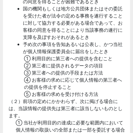
の同意を得ることが困難であるとき
国の機関もしくは地方公共団体またはその委託
を受けた者が法令の定める事務を遂行すること
に対して協力する必要がある場合であって、お
客様の同意を得ることにより当該事務の遂行に
支障を及ぼすおそれがあるとき
予め次の事項を告知あるいは公表し、かつ当社
が個人情報保護委員会に届出をしたとき
① 利用目的に第三者への提供を含むこと
② 第三者に提供されるデータの項目
③ 第三者への提供の手段または方法
④ お客様の求めに応じて個人情報の第三者へ
の提供を停止すること
⑤ お客様の求めを受け付ける方法
（２）前項の定めにかかわらず、次に掲げる場合に
は、当該情報の提供先は第三者に該当しないものとし
ます。
① 当社が利用目的の達成に必要な範囲内において
個人情報の取扱いの全部または一部を委託する場合