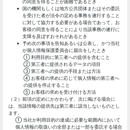
の同意を得ることが困難であるとき
国の機関もしくは地方公共団体またはその委託
を受けた者が法令の定める事務を遂行すること
に対して協力する必要がある場合であって、お
客様の同意を得ることにより当該事務の遂行に
支障を及ぼすおそれがあるとき
予め次の事項を告知あるいは公表し、かつ当社
が個人情報保護委員会に届出をしたとき
① 利用目的に第三者への提供を含むこと
② 第三者に提供されるデータの項目
③ 第三者への提供の手段または方法
④ お客様の求めに応じて個人情報の第三者へ
の提供を停止すること
⑤ お客様の求めを受け付ける方法
（２）前項の定めにかかわらず、次に掲げる場合に
は、当該情報の提供先は第三者に該当しないものとし
ます。
① 当社が利用目的の達成に必要な範囲内において
個人情報の取扱いの全部または一部を委託する場合