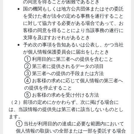
の同意を得ることが困難であるとき
国の機関もしくは地方公共団体またはその委託
を受けた者が法令の定める事務を遂行すること
に対して協力する必要がある場合であって、お
客様の同意を得ることにより当該事務の遂行に
支障を及ぼすおそれがあるとき
予め次の事項を告知あるいは公表し、かつ当社
が個人情報保護委員会に届出をしたとき
① 利用目的に第三者への提供を含むこと
② 第三者に提供されるデータの項目
③ 第三者への提供の手段または方法
④ お客様の求めに応じて個人情報の第三者へ
の提供を停止すること
⑤ お客様の求めを受け付ける方法
（２）前項の定めにかかわらず、次に掲げる場合に
は、当該情報の提供先は第三者に該当しないものとし
ます。
① 当社が利用目的の達成に必要な範囲内において
個人情報の取扱いの全部または一部を委託する場合