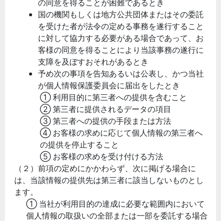
の同意を得ることが困難であるとき
国の機関もしくは地方公共団体またはその委託
を受けた者が法令の定める事務を遂行すること
に対して協力する必要がある場合であって、お
客様の同意を得ることにより当該事務の遂行に
支障を及ぼすおそれがあるとき
予め次の事項を告知あるいは公表し、かつ当社
が個人情報保護委員会に届出をしたとき
① 利用目的に第三者への提供を含むこと
② 第三者に提供されるデータの項目
③ 第三者への提供の手段または方法
④ お客様の求めに応じて個人情報の第三者へ
の提供を停止すること
⑤ お客様の求めを受け付ける方法
（２）前項の定めにかかわらず、次に掲げる場合に
は、当該情報の提供先は第三者に該当しないものとし
ます。
① 当社が利用目的の達成に必要な範囲内において
個人情報の取扱いの全部または一部を委託する場合