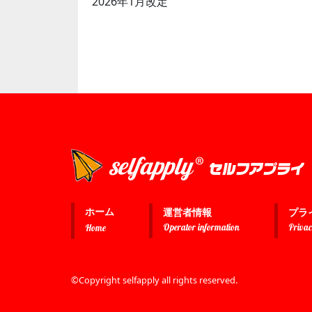
2026年1月改定
ホーム
運営者情報
プラ
Operator information
Privac
Home
©Copyright selfapply all rights reserved.