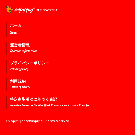
ホーム
Home
運営者情報
Operator information
プライバシーポリシー
Privacy policy
利用規約
Terms of service
特定商取引法に基づく表記
Notation based on the Specified Commercial Transactions Law
©Copyright selfapply all rights reserved.