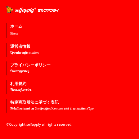
ホーム
Home
運営者情報
Operator information
プライバシーポリシー
Privacy policy
利用規約
Terms of service
特定商取引法に基づく表記
Notation based on the Specified Commercial Transactions Law
©Copyright selfapply all rights reserved.