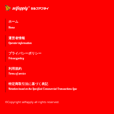
ホーム
Home
運営者情報
Operator information
プライバシーポリシー
Privacy policy
利用規約
Terms of service
特定商取引法に基づく表記
Notation based on the Specified Commercial Transactions Law
©Copyright selfapply all rights reserved.