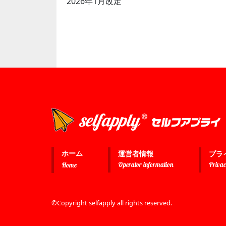
2026年1月改定
ホーム
運営者情報
プラ
Operator information
Privac
Home
©Copyright selfapply all rights reserved.