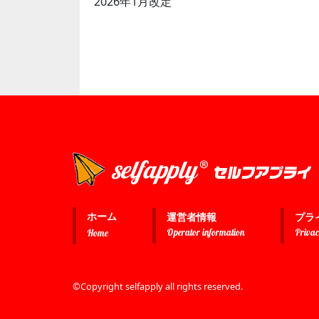
2026年1月改定
ホーム
運営者情報
プラ
Operator information
Privac
Home
©Copyright selfapply all rights reserved.