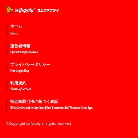
ホーム
Home
運営者情報
Operator information
プライバシーポリシー
Privacy policy
利用規約
Terms of service
特定商取引法に基づく表記
Notation based on the Specified Commercial Transactions Law
©Copyright selfapply all rights reserved.