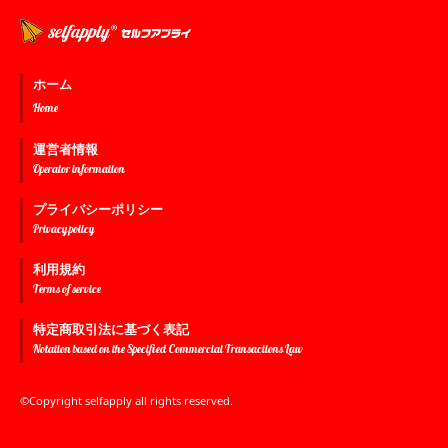
ホーム
Home
運営者情報
Operator information
プライバシーポリシー
Privacy policy
利用規約
Terms of service
特定商取引法に基づく表記
Notation based on the Specified Commercial Transactions Law
©Copyright selfapply all rights reserved.