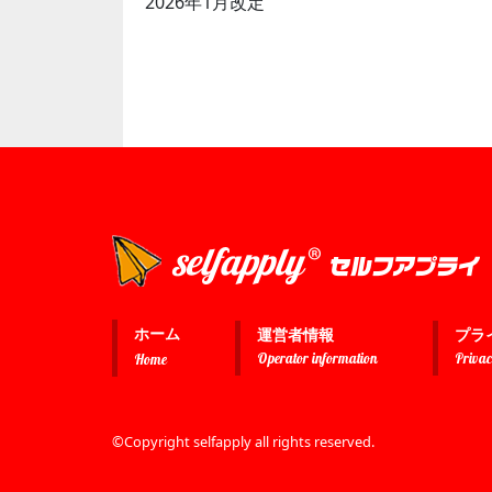
2026年1月改定
ホーム
運営者情報
プラ
Operator information
Privac
Home
©Copyright selfapply all rights reserved.