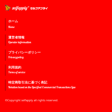
ホーム
Home
運営者情報
Operator information
プライバシーポリシー
Privacy policy
利用規約
Terms of service
特定商取引法に基づく表記
Notation based on the Specified Commercial Transactions Law
©Copyright selfapply all rights reserved.