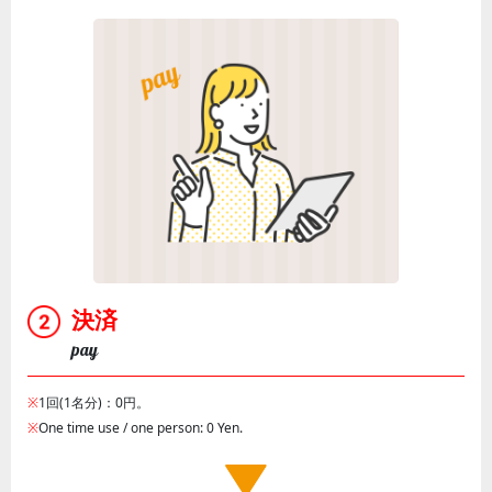
決済
pay
※
1回(1名分)：0円。
※
One time use / one person: 0 Yen.