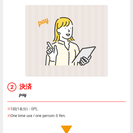
決済
pay
※
1回(1名分)：0円。
※
One time use / one person: 0 Yen.