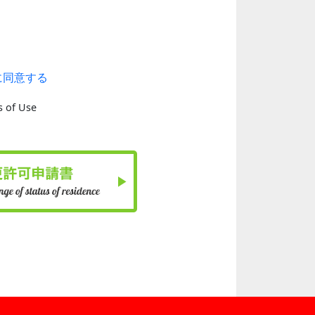
に同意する
s of Use